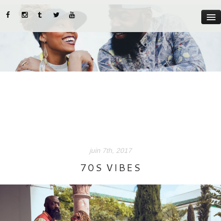
MYST
ABOUT US
CATEGORIES
STREET STYLE
INSTADIARIES
juin 7th, 2017
LIFE STYLE
70S VIBES
BEAUTY TIPS
PARUTIONS