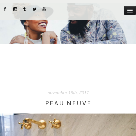
MYST
ABOUT US
CATEGORIES
STREET STYLE
INSTADIARIES
novembre 19th, 2017
LIFE STYLE
PEAU NEUVE
BEAUTY TIPS
PARUTIONS