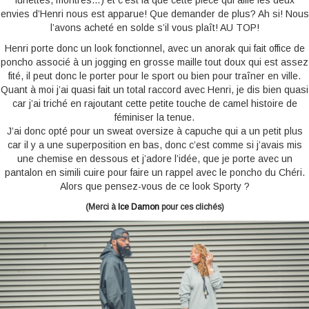
lunettes, montres…) et c’est la que cette pièce qui allie les deux
envies d’Henri nous est apparue! Que demander de plus? Ah si! Nous
l’avons acheté en solde s’il vous plaît! AU TOP!
Henri porte donc un look fonctionnel, avec un anorak qui fait office de
poncho associé à un jogging en grosse maille tout doux qui est assez
fité, il peut donc le porter pour le sport ou bien pour traîner en ville.
Quant à moi j’ai quasi fait un total raccord avec Henri, je dis bien quasi
car j’ai triché en rajoutant cette petite touche de camel histoire de
féminiser la tenue.
J’ai donc opté pour un sweat oversize à capuche qui a un petit plus
car il y a une superposition en bas, donc c’est comme si j’avais mis
une chemise en dessous et j’adore l’idée, que je porte avec un
pantalon en simili cuire pour faire un rappel avec le poncho du Chéri.
Alors que pensez-vous de ce look Sporty ?
(Merci à
Ice Damon
pour ces clichés)