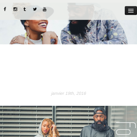
MYST
ABOUT US
CATEGORIES
STREET STYLE
INSTADIARIES
janvier 19th, 2016
LIFE STYLE
BEAUTY TIPS
PARUTIONS