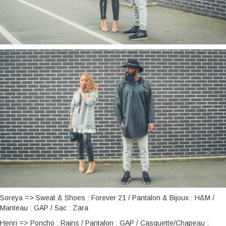
Soreya => Sweat & Shoes : Forever 21 / Pantalon & Bijoux : H&M /
Manteau : GAP / Sac : Zara
Henri => Poncho : Rains / Pantalon : GAP / Casquette/Chapeau :