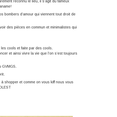
ement reconnu le lieu, il s’agit du fameux
Paname!
nos bombers d’amour qui viennent tout droit de
oir des pièces en commun et minimalistes qui
les cools et faite par des cools.
er et ainsi vivre la vie que l’on s’est toujours
du GVMGS.
it.
es à shopper et comme on vous kiff nous vous
COOLEST