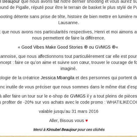
l Beaujour
que nous avons fait notre dernier shooting et vous aurez sur
ound de Pigalle, réputé pour être le terrain de basket le plus stylé de 
hooting détente sans prise de tête, histoire de bien mettre en lumière 
Lausanne.
ue nous avons nos particularités respectives, Henri et moi aimons av
nous permettent de faire la différence.
«
Good Vibes Make Good Stories ® ou GVMGS ®
«
annoise, que nous affectionnons tout particulièrement car elle est pour 
ept : faire ce qu’on aime et suivre son cœur, trouver le courage de fonc
imaginé.
éologie de la créatrice
Jessica Mbangila
et des personnes qui portent 
nc inutile de vous préciser que nous sommes dans le même état d’espr
aller faire un tour sur le e-shop de
GVMGS
il y a tout pleins de pièc
s profiter de -20% sur vos achats avec le code promo : WHATILIKE
valable jusqu’au 31 mars 2016
Aller, Bisous vous
♥
Merci à
Kiroubel Beaujour
pour ces clichés