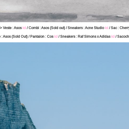
> Veste : Asos
ici
/ Combi : Asos (Sold out) / Sneakers : Acne Studio
ici
/ Sac : Cherr
 : Asos (Sold Out) / Pantalon : Cos
ici
/ Sneakers : Raf Simons x Adidas
ici
/ Sacoch