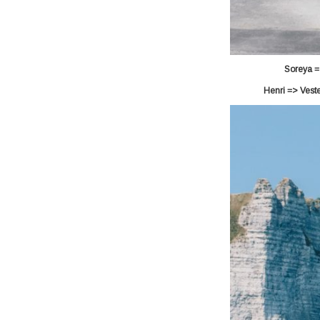
Soreya =
Henri => Veste