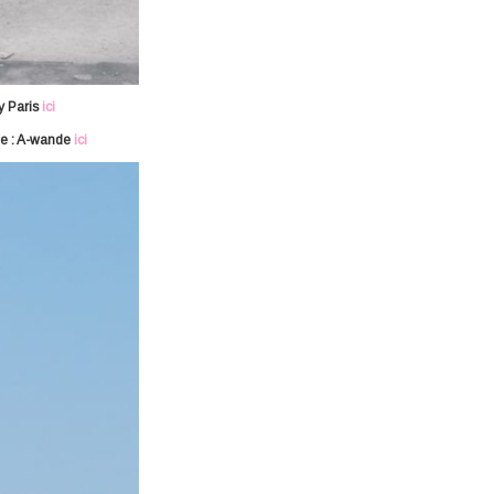
y Paris
ici
e : A-wande
ici