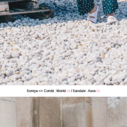
Soreya => Combi : Monki
ici
/ Sandale : Asos
ici