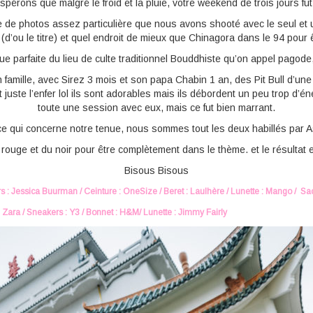
pérons que malgré le froid et la pluie, votre weekend de trois jours fut
 de photos assez particulière que nous avons shooté avec le seul et
(d’ou le titre) et quel endroit de mieux que Chinagora dans le 94 pour
ique parfaite du lieu de culte traditionnel Bouddhiste qu’on appel pagode
 famille, avec Sirez 3 mois et son papa Chabin 1 an, des Pit Bull d’une
uste l’enfer lol ils sont adorables mais ils débordent un peu trop d’én
toute une session avec eux, mais ce fut bien marrant.
e qui concerne notre tenue, nous sommes tout les deux habillés par 
 rouge et du noir pour être complètement dans le thème. et le résultat
Bisous Bisous
 : Jessica Buurman / Ceinture : OneSize / Beret : Laulhère / Lunette : Mango / Sac
 Zara / Sneakers : Y3 / Bonnet : H&M/ Lunette : Jimmy Fairly