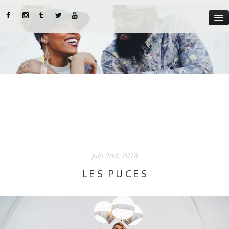
MYST
ABOUT US
CATEGORIES
STREET STYLE
INSTADIARIES
juin 2nd, 2018
LIFE STYLE
LES PUCES
BEAUTY TIPS
PARUTIONS