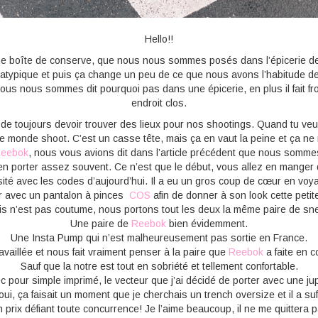
Hello!!
ne boîte de conserve, que nous nous sommes posés dans l’épicerie de
 atypique et puis ça change un peu de ce que nous avons l’habitude de 
us nous sommes dit pourquoi pas dans une épicerie, en plus il fait fro
endroit clos.
de toujours devoir trouver des lieux pour nos shootings. Quand tu veux
ut le monde shoot. C’est un casse tête, mais ça en vaut la peine et ça ne
eebok
, nous vous avions dit dans l’article précédent que nous som
en porter assez souvent. Ce n’est que le début, vous allez en manger
isité avec les codes d’aujourd’hui. Il a eu un gros coup de cœur en voyan
er avec un pantalon à pinces
COS
afin de donner à son look cette petite
is n’est pas coutume, nous portons tout les deux la même paire de sn
Une paire de
Reebok
bien évidemment.
Une Insta Pump qui n’est malheureusement pas sortie en France.
availlée et nous fait vraiment penser à la paire que
Reebok
a faite en 
Sauf que la notre est tout en sobriété et tellement confortable.
ec pour simple imprimé, le vecteur que j’ai décidé de porter avec une ju
 oui, ça faisait un moment que je cherchais un trench oversize et il a su
 prix défiant toute concurrence! Je l’aime beaucoup, il ne me quittera 