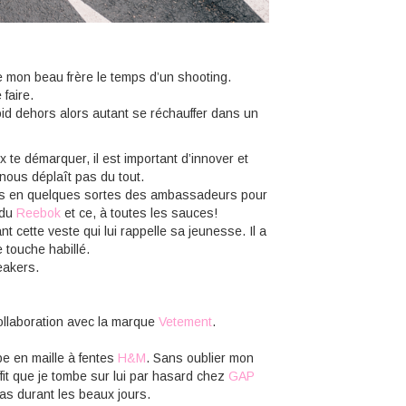
 mon beau frère le temps d’un shooting.
faire.
id dehors alors autant se réchauffer dans un
 te démarquer, il est important d’innover et
 nous déplaît pas du tout.
mes en quelques sortes des ambassadeurs pour
 du
Reebok
et ce, à toutes les sauces!
t cette veste qui lui rappelle sa jeunesse. Il a
 touche habillé.
eakers.
collaboration avec la marque
Vetement
.
pe en maille à fentes
H&M
. Sans oublier mon
ffit que je tombe sur lui par hasard chez
GAP
pas durant les beaux jours.