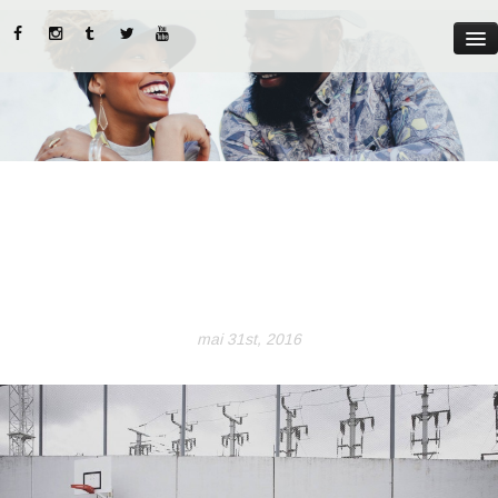
MYST
ABOUT US
CATEGORIES
STREET STYLE
INSTADIARIES
mai 31st, 2016
LIFE STYLE
BEAUTY TIPS
PARUTIONS