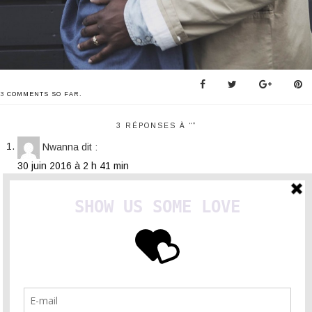
3
COMMENTS SO FAR.
3 RÉPONSES À “”
Nwanna
dit :
30 juin 2016 à 2 h 41 min
Royal
Sundae Myrtille
dit :
2 juin 2016 à 10 h 21 min
Merci Soreya et Henri! Je vous suis et je ne connaissais pas la
marque Native Youth…. J’adoooooore !!!! Tout ce que vous
présentez est top ! Continuez… Vous êtes trop trop trop ….
myst
dit :
9 juin 2016 à 21 h 22 min