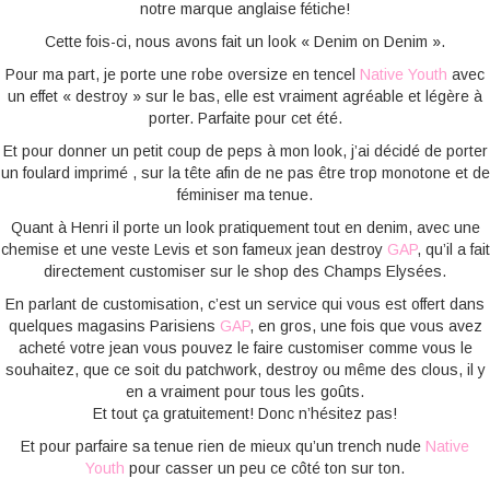
notre marque anglaise fétiche!
Cette fois-ci, nous avons fait un look « Denim on Denim ».
Pour ma part, je porte une robe oversize en tencel
Native Youth
avec
un effet « destroy » sur le bas, elle est vraiment agréable et légère à
porter. Parfaite pour cet été.
Et pour donner un petit coup de peps à mon look, j’ai décidé de porter
un foulard imprimé , sur la tête afin de ne pas être trop monotone et de
féminiser ma tenue.
Quant à Henri il porte un look pratiquement tout en denim, avec une
chemise et une veste Levis et son fameux jean destroy
GAP
, qu’il a fait
directement customiser sur le shop des Champs Elysées.
En parlant de customisation, c’est un service qui vous est offert dans
quelques magasins Parisiens
GAP
, en gros, une fois que vous avez
acheté votre jean vous pouvez le faire customiser comme vous le
souhaitez, que ce soit du patchwork, destroy ou même des clous, il y
en a vraiment pour tous les goûts.
Et tout ça gratuitement! Donc n’hésitez pas!
Et pour parfaire sa tenue rien de mieux qu’un trench nude
Native
Youth
pour casser un peu ce côté ton sur ton.