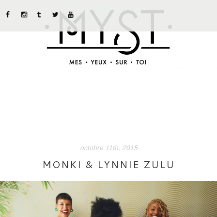
MYST
ABOUT US
CATEGORIES
STREET STYLE
INSTADIARIES
octobre 11th, 2015
LIFE STYLE
MONKI & LYNNIE ZULU
BEAUTY TIPS
PARUTIONS