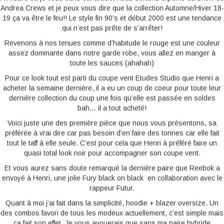
Andrea Crews et je peux vous dire que la collection Automne/Hiver 18-
19 ça va être le feu!! Le style fin 90’s et début 2000 est une tendance
qui n’est pas prête de s’arrêter!
Revenons à nos tenues comme d’habitude le rouge est une couleur
assez dominante dans notre garde robe, vous allez en manger à
toute les sauces (ahahah)
Pour ce look tout est parti du coupe vent Etudes Studio que Henri a
acheter la semaine dernière, il a eu un coup de coeur pour toute leur
dernière collection du coup une fois qu’elle est passée en soldes
bah… il a tout acheté!
Voici juste une des première pièce que nous vous présentons, sa
préférée à vrai dire car pas besoin d’en faire des tonnes car elle fait
tout le taff à elle seule. C’est pour cela que Henri à préféré faire un
quasi total look noir pour accompagner son coupe vent.
Et vous aurez sans doute remarqué la dernière paire que Reebok a
envoyé à Henri, une jolie Fury black on black en collaboration avec le
rappeur Futur.
Quant à moi j’ai fait dans la simplicité, hoodie + blazer oversize. Un
des combos favori de tous les modeux actuellement, c’est simple mais
ça fait son effet. Je vous avouerais que sans ma paire hybride