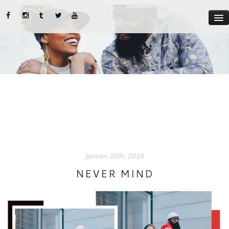
MYST
ABOUT US
CATEGORIES
STREET STYLE
INSTADIARIES
janvier 20th, 2018
LIFE STYLE
NEVER MIND
BEAUTY TIPS
PARUTIONS