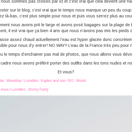
 nous sommes pas croisés par ici et c’est vrai que cela devient une h
poster sur le blog, c’est vrai que le temps nous manque un peu du co
 là-bas, c’est plus simple pour nous et puis vous serrez plus au cou
nt nous avons prit le large et avons posé bagages sur la plage de E
nt, il est vrai que ça bien 4 ans que nous n’avons pas mis les pieds 
 fasse assez chaud actuellement l’eau est hyper glacée donc concrète
ible pour nous d’y entrer! NO WAY!! L’eau de la France très peu pour n
 le temps d’enchainer pas mal de photos, que nous allons vous dévoil
 cadre nous avons préféré porter des outfits dans les tons nudes et n
Et vous?
este : Weekday / Lunettes : Kapten and son / BO : Monki
 Asos / Lunettes : Jimmy Fairly