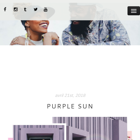
MYST
ABOUT US
CATEGORIES
STREET STYLE
INSTADIARIES
avril 21st, 2018
LIFE STYLE
PURPLE SUN
BEAUTY TIPS
PARUTIONS