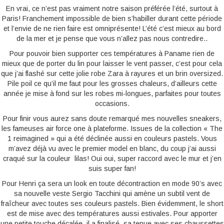
En vrai, ce n’est pas vraiment notre saison préférée l’été, surtout à
Paris! Franchement impossible de bien s’habiller durant cette période
et l’envie de ne rien faire est omniprésente! L’été c’est mieux au bord
de la mer et je pense que vous n’allez pas nous contredire..
Pour pouvoir bien supporter ces températures à Paname rien de
mieux que de porter du lin pour laisser le vent passer, c’est pour cela
que j’ai flashé sur cette jolie robe Zara à rayures et un brin oversized.
Pile poil ce qu’il me faut pour les grosses chaleurs, d’ailleurs cette
année je mise à fond sur les robes mi-longues, parfaites pour toutes
occasions.
Pour finir vous aurez sans doute remarqué mes nouvelles sneakers,
les fameuses air force one à plateforme. Issues de la collection « The
1 reimagined » qui a été déclinée aussi en couleurs pastels. Vous
m’avez déjà vu avec le premier model en blanc, du coup j’ai aussi
craqué sur la couleur lilas! Oui oui, super raccord avec le mur et j’en
suis super fan!
Pour Henri ça sera un look en toute décontraction en mode 90’s avec
sa nouvelle veste Sergio Tacchini qui amène un subtil vent de
fraîcheur avec toutes ses couleurs pastels. Bien évidemment, le short
est de mise avec des températures aussi estivales. Pour apporter
une petite touche décalée, il a finalisé sa tenue avec ses chaussettes