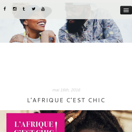
MYST
ABOUT US
CATEGORIES
STREET STYLE
INSTADIARIES
mai 16th, 2016
LIFE STYLE
L’AFRIQUE C’EST CHIC
BEAUTY TIPS
PARUTIONS