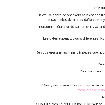
Et pou
En vrai ce genre de sneakers ce n’est pas tr
en septembre dernier au défilé de Kany
Personne n’était sur de sa sortie! Il y avait
Les dates étaient toujours différentes! 
Je vous épargne les minis péripéties que nous
Pour
Pour l’occasion H
Vous y retrouverez des
joggings
à l’aspec
caractères chinois
Au
Ouioui il a bien un grillz, un bon 18k! Pour se l