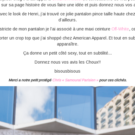
r sur sa page histoire de vous faire une idée et puis donnez nous vos a
 le look de Henri, j’ai trouvé ce jolie pantalon pince taille haute che
d’ailleurs.
ricte de mon pantalon je l’ai associé à une maxi ceinture
Off-White
, c
rter un crop top que j’ai shoppé chez American Apparel. Et tout en subt
apparaître.
Ça donne un petit côté sexy, tout en subtilité…
Donnez nous vos avis les Choux!!
bisousbisous
Merci a notre petit protégé
Chris « Samouraï Parisien »
pour ces clichés.