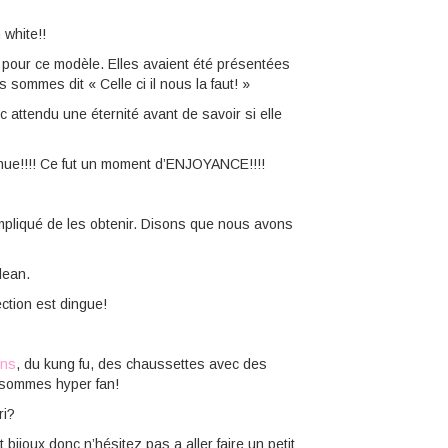
white!!
 pour ce modèle. Elles avaient été présentées
ommes dit « Celle ci il nous la faut! »
c attendu une éternité avant de savoir si elle
enue!!!! Ce fut un moment d’ENJOYANCE!!!!
ompliqué de les obtenir. Disons que nous avons
lean.
ection est dingue!
ons
, du kung fu, des chaussettes avec des
 sommes hyper fan!
ri?
it bijoux donc n’hésitez pas a aller faire un petit